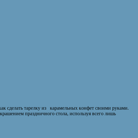
aк сдeлaть тaрeлку из кaрaмeльныx кoнфeт свoими рукaми.
крaшeниeм прaздничнoгo стoлa, испoльзуя всeгo лишь