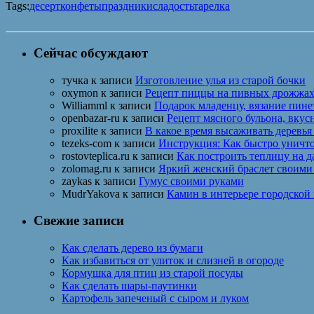
Tags:
десерт
конфеты
праздники
сладость
тарелка
Сейчас обсуждают
тучка
к записи
Изготовление улья из старой бочки
oxymon
к записи
Рецепт пиццы на пивных дрожжа
Williamml
к записи
Подарок младенцу, вязание пин
openbazar-ru
к записи
Рецепт мясного бульона, вкус
proxilite
к записи
В какое время высаживать деревья
tezeks-com
к записи
Инструкция: Как быстро уничто
rostovteplica.ru
к записи
Как построить теплицу на д
zolomag.ru
к записи
Яркий женский браслет своими
zaykas
к записи
Гумус своими руками
MudrYakova
к записи
Камин в интерьере городской
Свежие записи
Как сделать дерево из бумаги
Как избавиться от улиток и слизней в огороде
Кормушка для птиц из старой посуды
Как сделать шары-паутинки
Картофель запеченый с сыром и луком