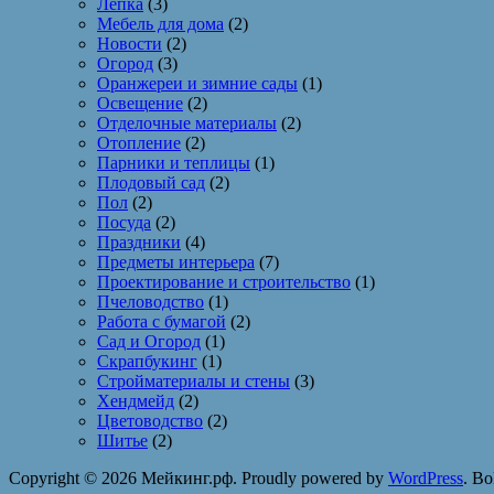
Лепка
(3)
Мебель для дома
(2)
Новости
(2)
Огород
(3)
Оранжереи и зимние сады
(1)
Освещение
(2)
Отделочные материалы
(2)
Отопление
(2)
Парники и теплицы
(1)
Плодовый сад
(2)
Пол
(2)
Посуда
(2)
Праздники
(4)
Предметы интерьера
(7)
Проектирование и строительство
(1)
Пчеловодство
(1)
Работа с бумагой
(2)
Сад и Огород
(1)
Скрапбукинг
(1)
Стройматериалы и стены
(3)
Хендмейд
(2)
Цветоводство
(2)
Шитье
(2)
Copyright © 2026 Мейкинг.рф. Proudly powered by
WordPress
. Bo