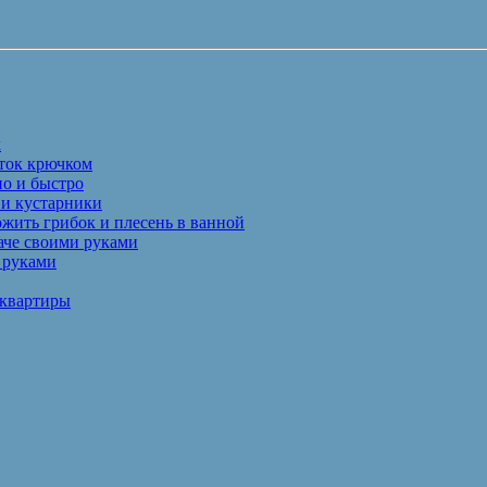
х
еток крючком
но и быстро
 и кустарники
жить грибок и плесень в ванной
аче своими руками
 руками
 квартиры