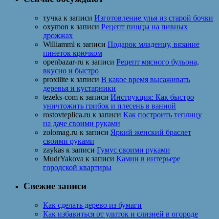
тучка
к записи
Изготовление улья из старой бочки
oxymon
к записи
Рецепт пиццы на пивных
дрожжах
Williamml
к записи
Подарок младенцу, вязание
пинеток крючком
openbazar-ru
к записи
Рецепт мясного бульона,
вкусно и быстро
proxilite
к записи
В какое время высаживать
деревья и кустарники
tezeks-com
к записи
Инструкция: Как быстро
уничтожить грибок и плесень в ванной
rostovteplica.ru
к записи
Как построить теплицу
на даче своими руками
zolomag.ru
к записи
Яркий женский браслет
своими руками
zaykas
к записи
Гумус своими руками
MudrYakova
к записи
Камин в интерьере
городской квартиры
Свежие записи
Как сделать дерево из бумаги
Как избавиться от улиток и слизней в огороде