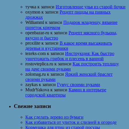
тучка
к записи
Изготовление улья из старой бочки
oxymon
к записи
Рецепт пиццы на пивных
дрожжах
Williamml
к записи
Подарок младенцу, вязание
пинеток крючком
openbazar-ru
к записи
Рецепт мясного бульона,
вкусно и быстро
proxilite
к записи
В какое время высаживать
деревья и кустарники
tezeks-com
к записи
Инструкция: Как быстро
уничтожить грибок и плесень в ванной
rostovteplica.ru
к записи
Как построить теплицу
на даче своими руками
zolomag.ru
к записи
Яркий женский браслет
своими руками
zaykas
к записи
Гумус своими руками
MudrYakova
к записи
Камин в интерьере
городской квартиры
Свежие записи
Как сделать дерево из бумаги
Как избавиться от улиток и слизней в огороде
Кормушка для птиц из старой посуды