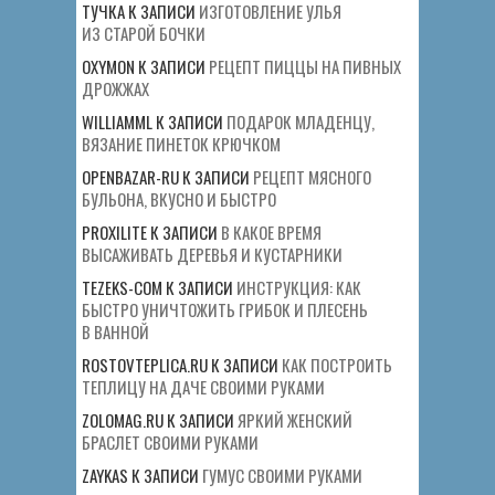
ТУЧКА
К ЗАПИСИ
ИЗГОТОВЛЕНИЕ УЛЬЯ
ИЗ СТАРОЙ БОЧКИ
OXYMON
К ЗАПИСИ
РЕЦЕПТ ПИЦЦЫ НА ПИВНЫХ
ДРОЖЖАХ
WILLIAMML
К ЗАПИСИ
ПОДАРОК МЛАДЕНЦУ,
ВЯЗАНИЕ ПИНЕТОК КРЮЧКОМ
OPENBAZAR-RU
К ЗАПИСИ
РЕЦЕПТ МЯСНОГО
БУЛЬОНА, ВКУСНО И БЫСТРО
PROXILITE
К ЗАПИСИ
В КАКОЕ ВРЕМЯ
ВЫСАЖИВАТЬ ДЕРЕВЬЯ И КУСТАРНИКИ
TEZEKS-COM
К ЗАПИСИ
ИНСТРУКЦИЯ: КАК
БЫСТРО УНИЧТОЖИТЬ ГРИБОК И ПЛЕСЕНЬ
В ВАННОЙ
ROSTOVTEPLICA.RU
К ЗАПИСИ
КАК ПОСТРОИТЬ
ТЕПЛИЦУ НА ДАЧЕ СВОИМИ РУКАМИ
ZOLOMAG.RU
К ЗАПИСИ
ЯРКИЙ ЖЕНСКИЙ
БРАСЛЕТ СВОИМИ РУКАМИ
ZAYKAS
К ЗАПИСИ
ГУМУС СВОИМИ РУКАМИ